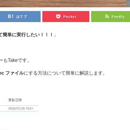
はてブ
Pocket
Feedly
にして簡単に実行したい！！！
」
もTakeです。
ec ファイル
にする方法について簡単に解説します。