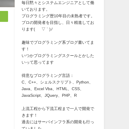
毎日黙々とシステムエンジニアとして働
いております。
プログラミング歴10年目の未熟者です。
プロの開発者を目指し、日々精進してお
ります( ´ ▽ ` )ﾉ
趣味でプログラミング系ブログ書いてま
す！
いつかプログラミングスクールとかした
いって思ってます
得意なプログラミング言語：
C、C++、シェルスクリプト、Python、
Java、Excel Vba、HTML、CSS、
JavaScript、JQuery、PHP、R
上流工程から下流工程まで一人で開発で
きます！
過去にはサーバインフラ系の開発も行っ
ていました。