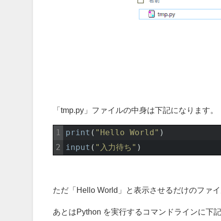
「tmp.py」ファイルの中身は下記になります。
1
print
(
"Hello World"
)
2
input
(
"入力待ち"
)
ただ「Hello World」と表示させるだけのファ
あとはPython を実行するコマンドラインに下