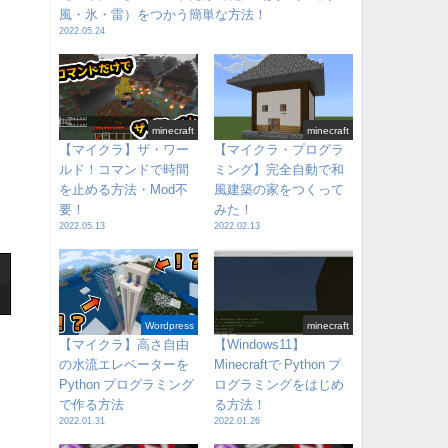
風・氷・雷）をつかう簡単な方法！
2022.05.24
minecraft
minecraft
【マイクラ】ザ・ワー
【マイクラ・プログラ
ルド！コマンドで時間
ミング】完全自動で和
を止める方法・Mod不
風建築の家をつくって
要！
みた！
2022.05.13
2022.02.13
Wordpress
minecraft
【マイクラ】高さ自由
【Windows11】
の水流エレベーターを
Minecraftで Python プ
Python プログラミング
ログラミングをはじめ
で作る方法
る方法！
2022.01.31
2022.01.26