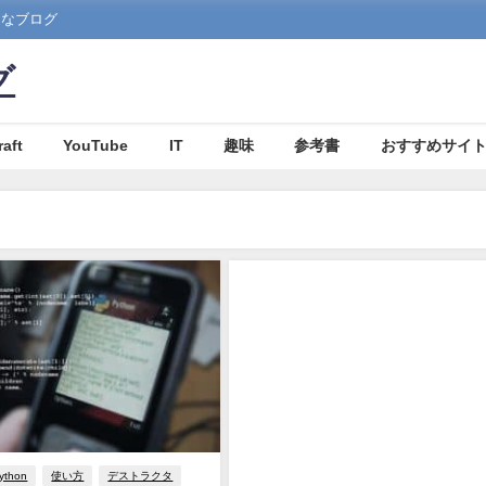
まなブログ
グ
aft
YouTube
IT
趣味
参考書
おすすめサイ
ython
使い方
デストラクタ