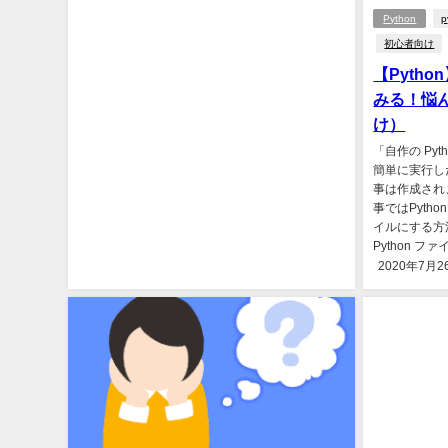
Python
p
初心者向け
【Pytho
みる！悩
け）
「自作の Pyt
簡単に実行し
事は作成され
事ではPytho
イルにする方
Python ファ
2020年7月2