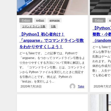
Python
python
argparse
Python
p
コマンド ライン 引数
引数
【Pyth
【Python】初心者向け！
整数・小
「argparse」でコマンドライン引数
（rand
をわかりやすくしよう！
どーもTake
ダムな数字を
どーもTakeです。 この記事では、Pythonで
乱数はゲーム
「argparse」をつかってコマンドライン引数をよ
われます。 P
り分かりやすくする方法について簡単に解説しま
体的な作成方
す。 「コマンドライン引数」とは、コマンドライ
数）、人生ゲ
ンから Python ファイルを実行したときに指定す
ても初心者でも
る引数のことです。 例えば、Python の
「test.py」を実行しよう...
2020年7月16日
Take
2020年7月1