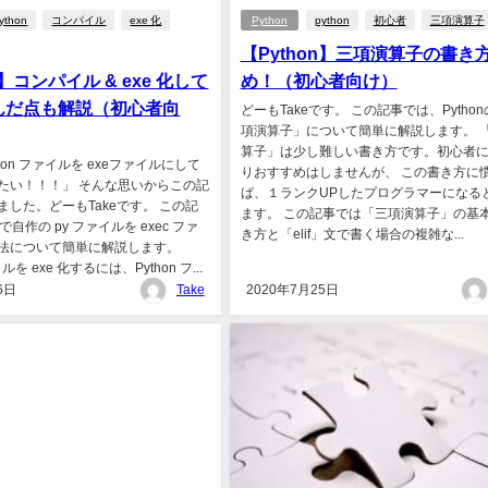
ython
コンパイル
exe 化
Python
python
初心者
三項演算子
【Python】三項演算子の書き
n】コンパイル & exe 化して
め！（初心者向け）
んだ点も解説（初心者向
どーもTakeです。 この記事では、Pytho
項演算子」について簡単に解説します。 
算子」は少し難しい書き方です。初心者
hon ファイルを exeファイルにして
りおすすめはしませんが、 この書き方に
たい！！！」 そんな思いからこの記
ば、１ランクUPしたプログラマーになる
ました。どーもTakeです。 この記
ます。 この記事では「三項演算子」の基
nで自作の py ファイルを exec ファ
き方と「elif」文で書く場合の複雑な...
法について簡単に解説します。
イルを exe 化するには、Python フ...
6日
Take
2020年7月25日