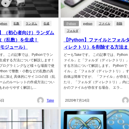
ython
乱数
ランダム
生成
Python
python
ファイル
削除
フォルダ
on】（初心者向け）ランダム
数（乱数）を生成！
【Python】ファイルとフォル
omモジュール）
ィレクトリ）を削除する方法ま
です。 この記事では、Pythonでラン
どーもTakeです。 この記事では、Python
生成する方法について解説します！
ァイル」と「フォルダ（ディレクトリ）
プログラミングなど様々な場面で使
する方法について解説します。 Pythonで
ython で整数・小数などの乱数の具
イル」と「フォルダ（ディレクトリ）」
法に加え 具体的にサイコロの目（乱
自体は簡単ですが、 「ファイル」が存在
ームのルーレットの作成方法につい
たり、「フォルダ（ディレクトリ）」内
わかりやすく解説し...
かのファイルが存在する場合、 エラ...
5日
Take
2020年7月14日