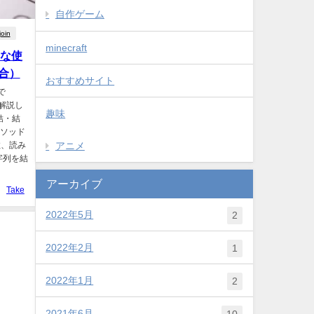
自作ゲーム
join
minecraft
単な使
合）
おすすめサイト
で
に解説し
趣味
連結・結
メソッド
アニメ
数、読み
字列を結
アーカイブ
Take
2022年5月
2
2022年2月
1
2022年1月
2
2021年6月
10