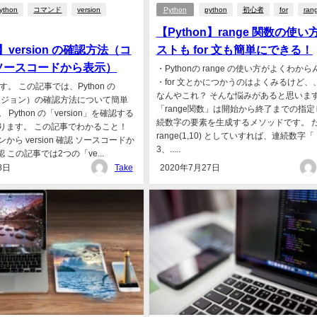
ython
コマンド
version
Python
python
初心者
for
ran
【Python】range 関数の使い
n】version の確認方法（コ
ストも for 文も簡単にできる！
ソースコードから表示）
・Pythonの range の使い方がよくわか
・for 文とかにつかうのはよくみるけど、
す。 この記事では、Python の
なんやこれ？ そんな悩みがあると思いま
（バージョン）の確認方法について簡単
「range関数」は開始から終了までの指
Python の「version」を確認する
続数字の要素を生成するメソッドです。 
ります。 この記事でわかること！
range(1,10) としていすれば、連続数字「
から version 確認 ソースコードか
3、.....
 確認 この記事では2つの「ve...
8日
Take
2020年7月27日