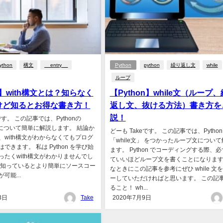
ython
構文
__entry__
Python
python
繰り返し文
while
ループ
on】with構文とは？知らなく
【Python】while文（ループ
けど知るとお得な書き方！
返し文、抜ける方法）書き方を
説！
です。 この記事では、Pythonの
」について簡単に解説します。 結論か
どーも Takeです。 この記事では、Python
、with構文がわからなくてもプログ
「while文」 をつかったループ文につい
できます。 私は Python を学び始
ます。 Python でコーディングする際、
ったくwith構文がわかりませんでし
ていいほどループ文を書くことになります
、知っているとより簡単にソースコー
なときにこの記事を参考にぜひ while 文
可能...
ーしていただければと思います。 この記
ること！ wh...
3日
Take
2020年7月9日