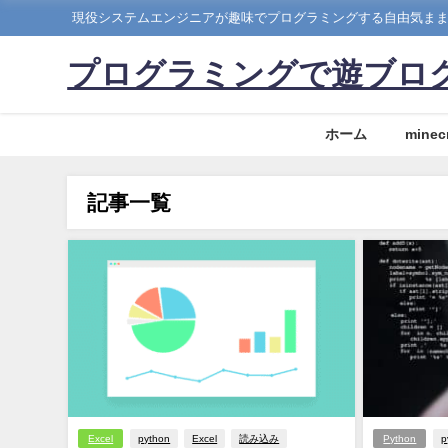
現役システムエンジニアが趣味でプログラミングする自由気ま
プログラミングで遊ブロ
ホーム
minecr
記事一覧
Excel
python
Excel
読み込み
Python
p