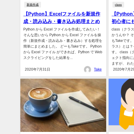
新規作成
class
【Python】Excelファイルを新規作
【Pytho
成・読み込み・書き込み処理まとめ
初心者に
Python から Excel ファイルを作成してみたい！
class（ク
そんな思いから Python から Excel ファイルを操
かうんや？ 
作（新規作成・読み込み・書き込み）する処理を
もTakeです。
簡単にまとめました。 どーもTakeです。 Python
ラス）とは？
から Excel ファイル ができれば、Python で Web
す。 clas
スクライピングをした結果を...
ェクト指向に
ますが、 わたし
2020年7月31日
Take
2020年7月2