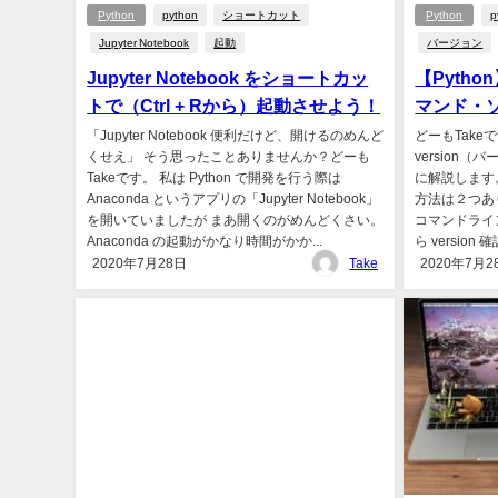
Python
python
ショートカット
Python
p
Jupyter Notebook
起動
バージョン
Jupyter Notebook をショートカッ
【Pytho
トで（Ctrl + Rから）起動させよう！
マンド・
「Jupyter Notebook 便利だけど、開けるのめんど
どーもTakeで
くせえ」 そう思ったことありませんか？どーも
version
Takeです。 私は Python で開発を行う際は
に解説します。 
Anaconda というアプリの「Jupyter Notebook」
方法は２つあ
を開いていましたが まあ開くのがめんどくさい。
コマンドライン
Anaconda の起動がかなり時間がかか...
ら version
2020年7月28日
Take
2020年7月2