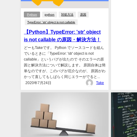
Python
python
対処方法
原因
TypeError: 'str' object is not callable
【Python】TypeError: 'str' object
is not callable の原因・解決方法！
どーもTakeです。 Python でソースコードを組ん
でいるときに「TypeError: 'str' object is not
callable」というバグが出たので そのエラーの原
因と解決方法について解説します。 原因自体は簡
単なのですが、このバグが厄介なのが、 原因がわ
かって直してもしばらく同じエラーがでると...
2020年7月24日
Take