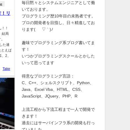
毎日黙々とシステムエンジニアとして働
ge
いております。
方！リ
プログラミング歴10年目の未熟者です。
プロの開発者を目指し、日々精進してお
らん！！
ります( ´ ▽ ` )ﾉ
、結局
す。
趣味でプログラミング系ブログ書いてま
定した連
す！
たとえば
いつかプログラミングスクールとかした
 1、2、
いって思ってます
Take
得意なプログラミング言語：
C、C++、シェルスクリプト、Python、
Java、Excel Vba、HTML、CSS、
JavaScript、JQuery、PHP、R
上流工程から下流工程まで一人で開発で
きます！
過去にはサーバインフラ系の開発も行っ
ていました。