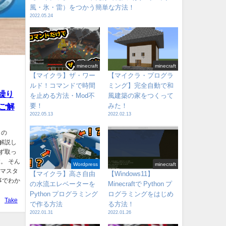
風・氷・雷）をつかう簡単な方法！
2022.05.24
minecraft
minecraft
【マイクラ】ザ・ワー
【マイクラ・プログラ
ルド！コマンドで時間
ミング】完全自動で和
、繰り
を止める方法・Mod不
風建築の家をつくって
ご解
要！
みた！
2022.05.13
2022.02.13
 の
て解説し
必ず取っ
。 そん
Wordpress
minecraft
をマスタ
【マイクラ】高さ自由
【Windows11】
事でわか
の水流エレベーターを
Minecraftで Python プ
Python プログラミング
ログラミングをはじめ
Take
で作る方法
る方法！
2022.01.31
2022.01.26