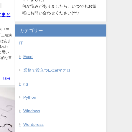
何か悩みがありましたら、いつでもお気
軽にお問い合わせください(^^♪
方まと
カテゴリー
nの「三
「三項演
にはあま
IT
慣れれ
と思い
Excel
本的な書
業務で役立つExcelマクロ
Take
go
Python
Windows
Wordpress