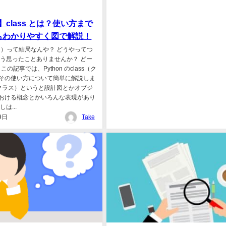
n】class とは？使い方まで
もわかりやすく図で解説！
ラス）って結局なんや？ どうやってつ
そう思ったことありませんか？ どー
 この記事では、Python のclass（ク
その使い方について簡単に解説しま
s（クラス）というと設計図とかオブジ
おける概念とかいろんな表現があり
は...
9日
Take