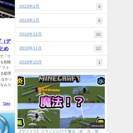
2019年2月
4
2019年1月
6
2018年12月
16
ダ（デ
とめ
2018年11月
12
 で「フ
2018年10月
」を削除
1
「ファ
する処理
しなかっ
になんら
Take
minecraft
【マイクラ】コマンドだけで魔法（炎・水・闇・