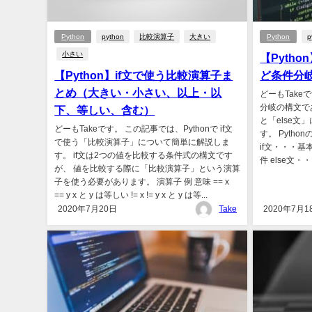
Python
python
比較演算子
大きい
Python
p
小さい
【Python
【Python】if文で使う比較演算子ま
ど条件分
とめ（大きい・小さい、以上・以
どーもTake
分岐の構文である
下、等しい、含む）
と「else文
どーもTakeです。 この記事では、Pythonで if文
す。 Pyth
で使う「比較演算子」について簡単に解説しま
if文・・・基本
す。 if文は2つの値を比較する条件式の構文です
件 else文・・
が、 値を比較する際に「比較演算子」という演算
子を使う必要があります。 演算子 例 意味 == x
== y x と y は等しい != x != y x と y は等...
2020年7月20日
Take
2020年7月1