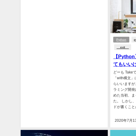
Python
p
__exit__
【Pyth
てもいい
どーも Take
「with構文
らいいますが
ラミング開発は
めた当初、ま
た。 しかし
ドが書くことが
2020年7月1