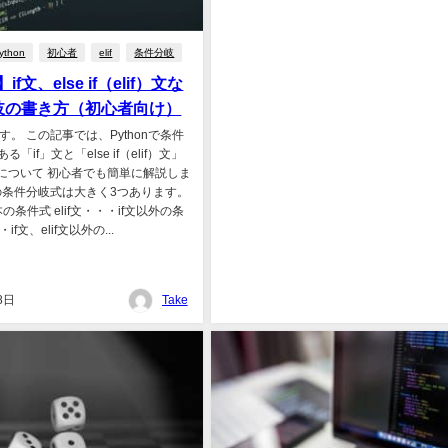
ython
初心者
elif
条件分岐
】if文、else if（elif）文な
岐の書き方（初心者向け）
です。 この記事では、Pythonで条件
「if」文と「else if（elif）文」
」について 初心者でも簡単に解説しま
onの条件分岐式は大きく3つあります。
の条件式 elif文・・・if文以外の条
・if文、elif文以外の...
8日
Take