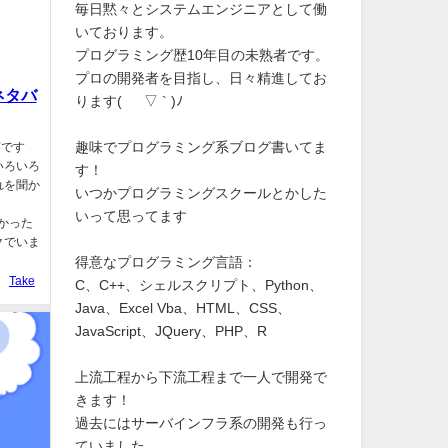
毎日黙々とシステムエンジニアとして働
いております。
プログラミング歴10年目の未熟者です。
プロの開発者を目指し、日々精進してお
ネタバ
ります( ´ ▽ ` )ﾉ
趣味でプログラミング系ブログ書いてま
何です
いろいろ
す！
れを聞か
いつかプログラミングスクールとかした
いって思ってます
面白かった
クでいま
得意なプログラミング言語：
Take
C、C++、シェルスクリプト、Python、
Java、Excel Vba、HTML、CSS、
JavaScript、JQuery、PHP、R
上流工程から下流工程まで一人で開発で
きます！
過去にはサーバインフラ系の開発も行っ
ていました。