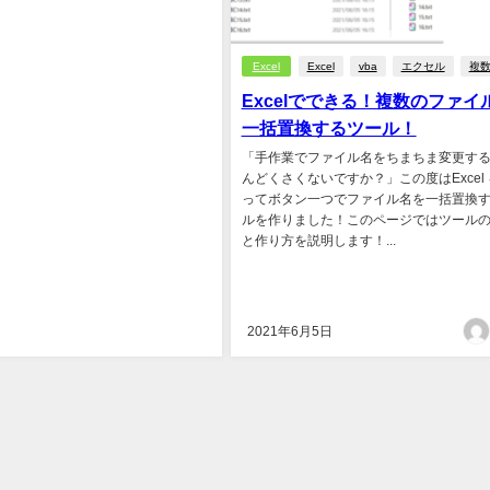
Excel
Excel
vba
エクセル
複
Excelでできる！複数のファイ
一括置換するツール！
「手作業でファイル名をちまちま変更す
んどくさくないですか？」この度はExcel
ってボタン一つでファイル名を一括置換
ルを作りました！このページではツール
と作り方を説明します！...
2021年6月5日