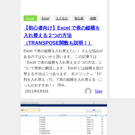
Excel
Excel
エクセル
初心者
縦横
【初心者向け】Excel で表の縦横を
入れ替える２つの方法
（TRANSPOSE関数も説明！）
Excel で表の縦横を入れ替えたい！ そんな悩みが
あるのではないかと思います。 この記事では
「Excel で表の縦横を入れ替える２つの方法」に
ついて簡単に解説します。 Excel には縦横を並び
替える方法は二つあります。 右クリック→「行/
列を入れ替え（T)」で表の縦横を入れ替える（こ
っちがおすすめ！） TRA...
2021年6月6日
Take