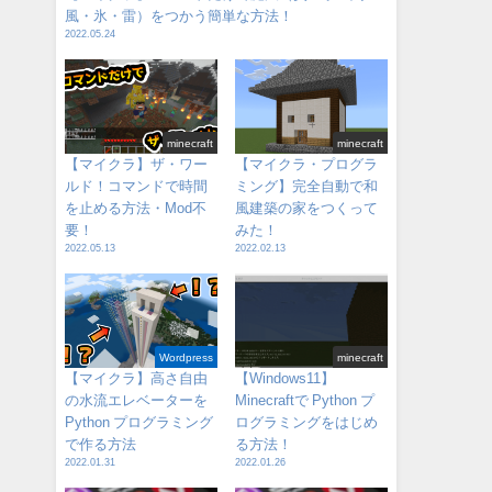
風・氷・雷）をつかう簡単な方法！
2022.05.24
minecraft
minecraft
【マイクラ】ザ・ワー
【マイクラ・プログラ
ルド！コマンドで時間
ミング】完全自動で和
を止める方法・Mod不
風建築の家をつくって
要！
みた！
2022.05.13
2022.02.13
Wordpress
minecraft
【マイクラ】高さ自由
【Windows11】
の水流エレベーターを
Minecraftで Python プ
Python プログラミング
ログラミングをはじめ
で作る方法
る方法！
2022.01.31
2022.01.26