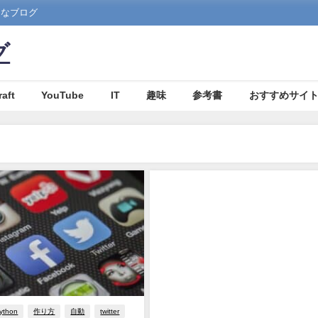
まなブログ
グ
aft
YouTube
IT
趣味
参考書
おすすめサイ
ython
作り方
自動
twitter