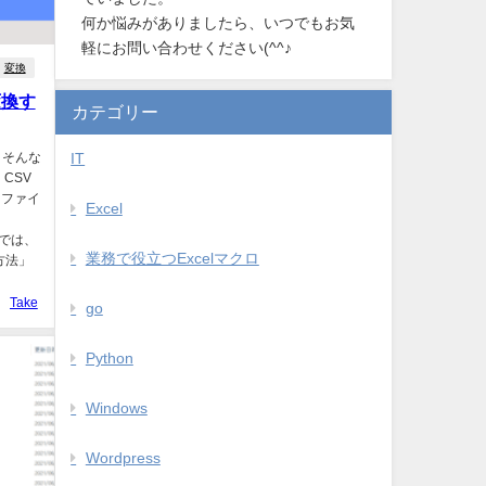
何か悩みがありましたら、いつでもお気
軽にお問い合わせください(^^♪
変換
変換す
カテゴリー
 そんな
IT
 CSV
 ファイ
Excel
に
事では、
業務で役立つExcelマクロ
る方法」
Take
go
Python
Windows
Wordpress