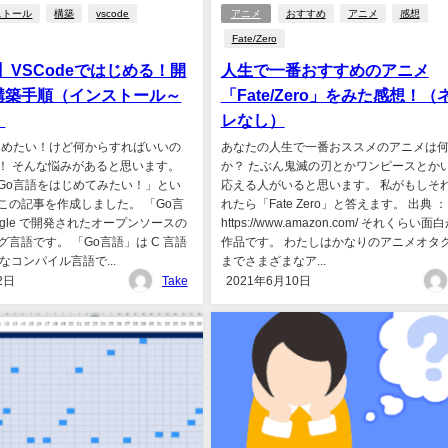
ストール
構築
vscode
アニメ
おすすめ
アニメ
感想
Fate/Zero
】VSCodeではじめる！開
人生で一番おすすめのアニメ
構築手順（インストール～
「Fate/Zero」をみた感想！（
）
レなし）
じめたい！けど何からすればいいの
あなたの人生で一番おススメのアニメは
！ そんな悩みがあると思います。
か？ たぶん鬼滅の刃とかワンピースとか
Go言語をはじめてみたい！」とい
応える人がいると思います。 私がもしそ
この記事を作成しました。 「Go言
れたら「Fate Zero」と答えます。 出典 ：
ogle で開発されたオープンソースの
https://www.amazon.com/ それくらい
言語です。 「Go言語」は C 言語
作品です。 わたしはかなりのアニメオタ
うなコンパイル言語で...
までさまざまなア...
2日
Take
2021年6月10日