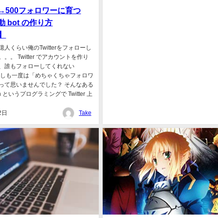
0→500フォロワーに育つ
 自動 bot の作り方
n】
人くらい俺のTwitterをフォローし
。。 Twitter でアカウントを作り
、誰もフォローしてくれない
誰しも一度は「めちゃくちゃフォロワ
って思いませんでした？ そんなある
n というプログラミングで Twitter 上
2日
Take