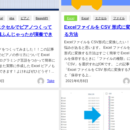
cel
vba
ピアノ
BeepAPI
Excel
Excel
エクセル
ファイル
】エクセルでピアノつくって
Excelファイルを CSV 形式に
猫ふんじゃったが演奏でき
る方法
Excelファイルを CSV形式に変換したい！
悩みがあると思います。 Excel ファイルを
ピアノをつくってみました！！この記事
形式に変換する方法はすごく簡単で Excel
 のピアノの作り方について Excel
ルを保存するときに「ファイルの種類」
うプログラミング言語をつかって簡単に
「CSV」を選択すればOKです。 この記
た実際に作成した Excel ピアノも
「Excel ファイルを CSV 形式に変換す
できます！よければぜひどうぞ！...
と「保存する上...
0日
Take
2021年6月8日