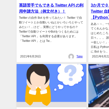
英語苦手でもできる Twitter API の利
3か月で 
用申請方法（例文付き）！
Twitter
【Pytho
Twitter の自作 Bot を作ってみたい！ Twitter で自
動ツイートとか自動いいねとかいろいろとやって
ああ～～、一億
みたい！... けど ... 実際にどうやってやるの？
てくれんかな。
Twitterで自動ツイートやBotをつくるためには
はじめたころ
「Twitter API 」を利用する必要があります。
日々。。。 
「Twitter API 」とは Tw...
ー欲しい！」
日私は Pytho
に Bot をつ...
2021年6月26日
Take
2021年6月2