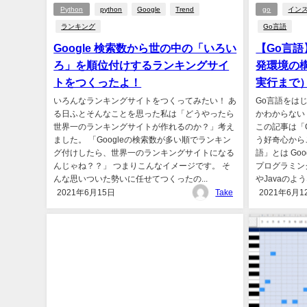
Python
python
Google
Trend
go
イン
ランキング
Go言語
Google 検索数から世の中の「いろい
【Go言語
ろ」を順位付けするランキングサイ
発環境の
トをつくったよ！
実行まで
いろんなランキングサイトをつくってみたい！ あ
Go言語をは
る日ふとそんなことを思った私は「どうやったら
かわからない
世界一のランキングサイトが作れるのか？」考え
この記事は「
ました。 「Googleの検索数が多い順でランキン
う好奇心から
グ付けしたら、世界一のランキングサイトになる
語」とは Go
んじゃね？？」 つまりこんなイメージです。 そ
プログラミング
んな思いついた勢いに任せてつくったの...
やJavaのよ
2021年6月15日
Take
2021年6月1