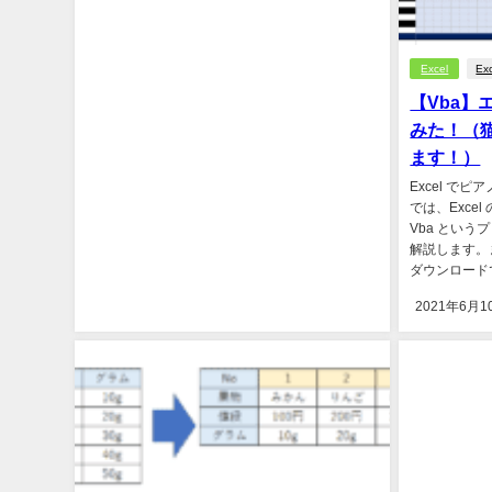
Excel
Ex
【Vba
みた！（
ます！）
Excel で
では、Excel
Vba とい
解説します。ま
ダウンロード
2021年6月1