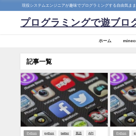
現役システムエンジニアが趣味でプログラミングする自由気ま
プログラミングで遊ブロ
ホーム
minecr
記事一覧
Python
python
twitter
英語
API
Python
p