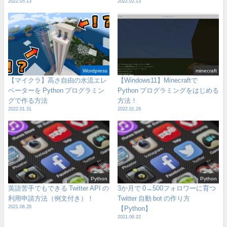
2022.05.13
2022.02.13
Wordpress
minecraft
【マイクラ】高さ自由の水流エレ
【Windows11】Minecraftで
ベーターを Python プログラミン
Python プログラミングをはじめる
グで作る方法
方法！
2022.01.31
2022.01.26
Python
Python
英語苦手でもできる Twitter API の
3か月で 0→500フォロワーに育つ
利用申請方法（例文付き）！
Twitter 自動 bot の作り方
2021.06.26
【Python】
2021.06.22