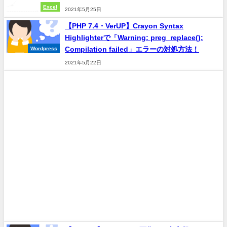
Excel
2021年5月25日
【PHP 7.4・VerUP】Crayon Syntax
Highlighterで「Warning: preg_replace():
Compilation failed」エラーの対処方法！
Wordpress
2021年5月22日