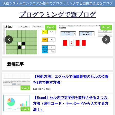
現役システムエンジニアが趣味でプログラミングする自由気ままなブログ
プログラミングで遊ブログ
Excel
Excel
新着記事
【対処方法】エクセルで循環参照のセルの位置
を3秒で探す方法
Excel
2021年5月28日
【Excel】セル内で文字列を改行させる２つの
方法（改行コード・キーボードから入力する方
法！）
Excel