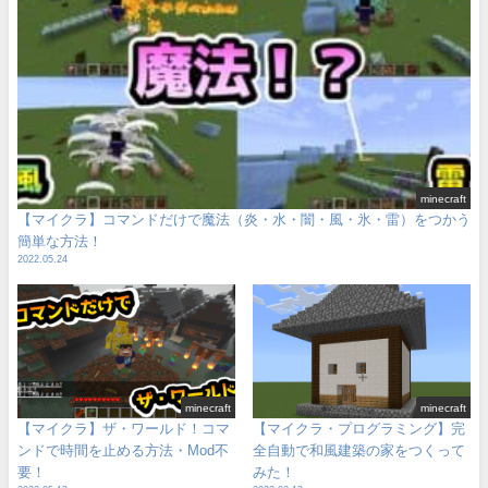
minecraft
【マイクラ】コマンドだけで魔法（炎・水・闇・風・氷・雷）をつかう
簡単な方法！
2022.05.24
minecraft
minecraft
【マイクラ】ザ・ワールド！コマ
【マイクラ・プログラミング】完
ンドで時間を止める方法・Mod不
全自動で和風建築の家をつくって
要！
みた！