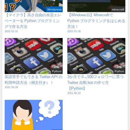
Wordpress
minecraft
【マイクラ】高さ自由の水流エレ
【Windows11】Minecraftで
ベーターを Python プログラミン
Python プログラミングをはじめる
グで作る方法
方法！
2022.01.31
2022.01.26
Python
Python
英語苦手でもできる Twitter API の
3か月で 0→500フォロワーに育つ
利用申請方法（例文付き）！
Twitter 自動 bot の作り方
2021.06.26
【Python】
2021.06.22