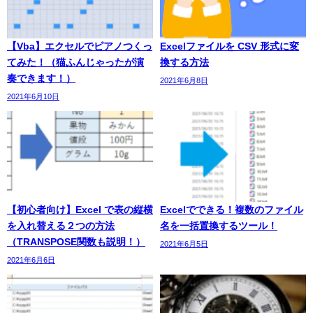
【Vba】エクセルでピアノつくっ
Excelファイルを CSV 形式に変
てみた！（猫ふんじゃったが演
換する方法
奏できます！）
2021年6月8日
2021年6月10日
【初心者向け】Excel で表の縦横
Excelでできる！複数のファイル
を入れ替える２つの方法
名を一括置換するツール！
（TRANSPOSE関数も説明！）
2021年6月5日
2021年6月6日