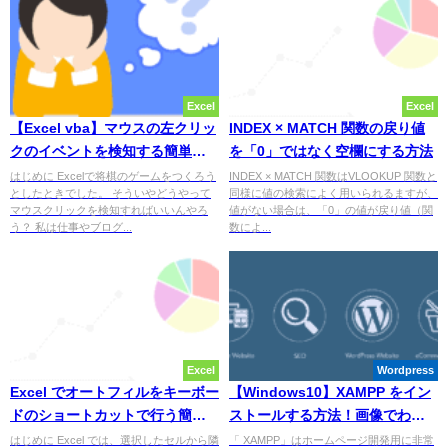
Excel
Excel
【Excel vba】マウスの左クリッ
INDEX × MATCH 関数の戻り値
クのイベントを検知する簡単な
を「0」ではなく空欄にする方法
方法
はじめに Excelで将棋のゲームをつくろう
INDEX × MATCH 関数はVLOOKUP 関数と
としたときでした。 そういやどうやって
同様に値の検索によく用いられるますが、
マウスクリックを検知すればいいんやろ
値がない場合は、「0」の値が戻り値（関
う？ 私は仕事やブログ...
数によ...
Excel
Wordpress
Excel でオートフィルをキーボー
【Windows10】XAMPP をイン
ドのショートカットで行う簡単
ストールする方法！画像でわか
な方法
りやすく解説！
はじめに Excel では、選択したセルから隣
「 XAMPP」はホームページ開発用に非常