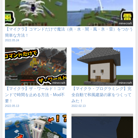
minecraft
【マイクラ】コマンドだけで魔法（炎・水・闇・風・氷・雷）をつかう
簡単な方法！
2022.05.24
minecraft
minecraft
【マイクラ】ザ・ワールド！コマ
【マイクラ・プログラミング】完
ンドで時間を止める方法・Mod不
全自動で和風建築の家をつくって
要！
みた！
2022.05.13
2022.02.13