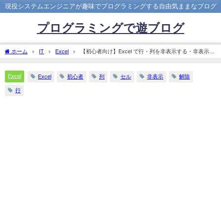
現役システムエンジニアが趣味でプログラミングする自由気ままなブログ
プログラミングで遊ブログ
ホーム
IT
Excel
【初心者向け】Excel で行・列を非表示する・非表示を
解除する方法
Excel
Excel
初心者
列
セル
非表示
解除
行