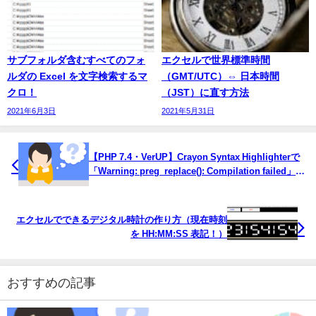
サブフォルダ含むすべてのフォ
エクセルで世界標準時間
ルダの Excel を文字検索するマ
（GMT/UTC）⇔ 日本時間
クロ！
（JST）に直す方法
2021年6月3日
2021年5月31日
【PHP 7.4・VerUP】Crayon Syntax Highlighterで
「Warning: preg_replace(): Compilation failed」エ
ラーの対処方法！
エクセルでできるデジタル時計の作り方（現在時刻
を HH:MM:SS 表記！）
おすすめの記事