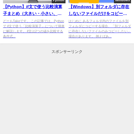
Python
Windows
【Python】if文で使う比較演算
【Windows】別フォルダに存在
子まとめ（大きい・小さい、以
しないファイルだけをコピーす
上・以下、等しい、含む）
る方法
どーもTakeです。 この記事では、Python
はじめに あるフォルダ内のファイルを別
で if文で使う「比較演算子」について簡単
フォルダにコピーする場合、「別フォルダ
に解説します。 if文は2つの値を比較する
に存在しないファイルのみコピーしたい」
条件式...
場合があります。 例えばあ...
スポンサーリンク