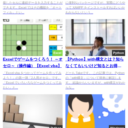
接したセルに連続データを入力することが
に便利なパッケージですが、実際にどうや
できます。Excel ではその機能を「オート
って XAMPP をインストールすればいいか
フィル」とい...
わからないという...
Excel
Python
Excelでゲームをつくろう！ ～オ
【Python】with構文とは？知ら
セロ～（操作編）【Excel vba】
なくてもいいけど知るとお得な
書き方！
「Excel vba をつかってゲームを作ってみ
どーも Takeです。 この記事では、Python
よう！」の第一弾「2人用オセロ」です。
の「with構文」について簡単に解説しま
「Excel でいろいろなゲームをつくってみ
す。 結論からいいますが、with構文がわか
たい」と...
らな...