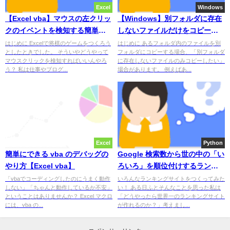
Excel
Windows
【Excel vba】マウスの左クリッ
【Windows】別フォルダに存在
クのイベントを検知する簡単な
しないファイルだけをコピーす
方法
る方法
はじめに Excelで将棋のゲームをつくろう
はじめに あるフォルダ内のファイルを別
としたときでした。 そういやどうやって
フォルダにコピーする場合、「別フォルダ
マウスクリックを検知すればいいんやろ
に存在しないファイルのみコピーしたい」
う？ 私は仕事やブログ...
場合があります。 例えばあ...
Excel
Python
簡単にできる vba のデバッグの
Google 検索数から世の中の「い
やり方【Excel vba】
ろいろ」を順位付けするランキ
ングサイトをつくったよ！
「vbaでコーディングしたのにうまく動作
いろんなランキングサイトをつくってみた
しない」「ちゃんと動作しているか不安」
い！ ある日ふとそんなことを思った私は
ということはありませんか？ Excel マクロ
「どうやったら世界一のランキングサイト
には、vba の...
が作れるのか？」考えまし...