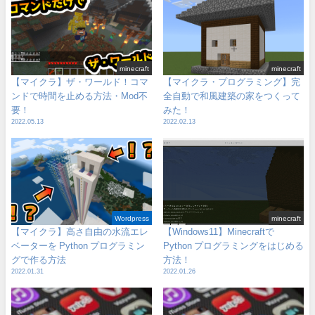
minecraft
minecraft
【マイクラ】ザ・ワールド！コマ
【マイクラ・プログラミング】完
ンドで時間を止める方法・Mod不
全自動で和風建築の家をつくって
要！
みた！
2022.05.13
2022.02.13
Wordpress
minecraft
【マイクラ】高さ自由の水流エレ
【Windows11】Minecraftで
ベーターを Python プログラミン
Python プログラミングをはじめる
グで作る方法
方法！
2022.01.31
2022.01.26