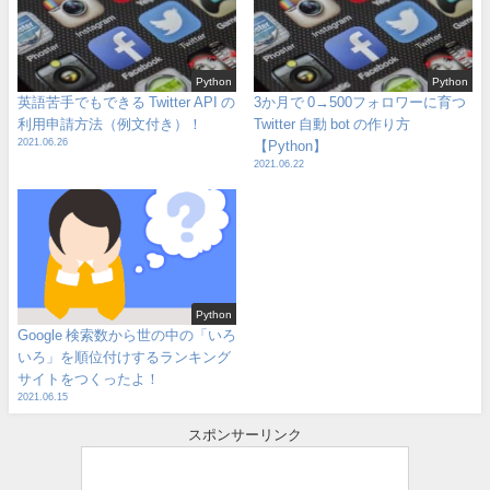
Python
Python
英語苦手でもできる Twitter API の
3か月で 0→500フォロワーに育つ
利用申請方法（例文付き）！
Twitter 自動 bot の作り方
2021.06.26
【Python】
2021.06.22
Python
Google 検索数から世の中の「いろ
いろ」を順位付けするランキング
サイトをつくったよ！
2021.06.15
スポンサーリンク