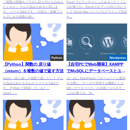
クロを紹介！
奏できます！）
「複数の画像をパワポに貼り付けんのめん
Excel でピアノをつくってみました！！こ
どくせえ」 そんな悩みがあると思いま
の記事では、Excel のピアノの作り方につ
す。 どーもTakeです。 今回は「画像フォ
いて Excel Vba というプログラミング言語
ルダにある複数の画...
を...
Python
Wordpress
【Python】関数の 戻り値
【自宅PCでWeb開発】XAMPP
（return）を複数の値で返す方法
でMySQLにデータベースとユー
ザーの作成方法
return（戻り値）を複数で返したい！ そん
はじめに Wordpress でホームページ運用
な悩みはありませんか？ どーもTakeで
する際に、データを管理する機能として
す。 Python で開発していると、
DB（データベース）が必要となります。
return（...
この記事では、W...