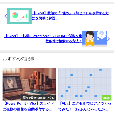
【Excel】数値の「0埋め」（前ゼロ）を表示する方
法を簡単に解説！
【Excel】一筋縄にはいかない！VLOOKUP関数を複
数条件で検索する方法！
おすすめの記事
業務で役立つExcelマクロ
Excel
【PowerPoint・Vba】スライド
【Vba】エクセルでピアノつくっ
に複数の画像を自動添付するマ
てみた！（猫ふんじゃったが演