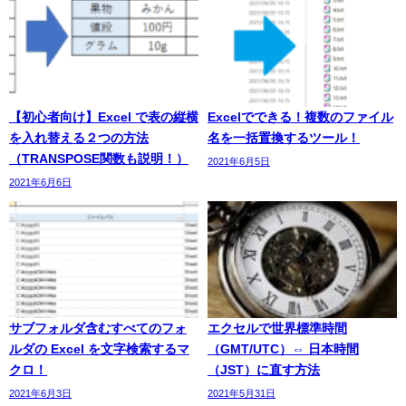
【初心者向け】Excel で表の縦横
Excelでできる！複数のファイル
を入れ替える２つの方法
名を一括置換するツール！
（TRANSPOSE関数も説明！）
2021年6月5日
2021年6月6日
サブフォルダ含むすべてのフォ
エクセルで世界標準時間
ルダの Excel を文字検索するマ
（GMT/UTC）⇔ 日本時間
クロ！
（JST）に直す方法
2021年6月3日
2021年5月31日