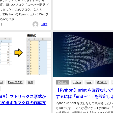
事が忙しくて返信できずすみませ
の度、新しいブログ「スーパー開発ブ
しました！ このブログ、なんと
なしでPython の Django というWebフ
みで作成...
1日
Take
cel
Excel マクロ
変換
Python
python
print
改行なし
【Python】print を改行なし
l VBA】マトリックス形式か
するには「end =""」を設定し
に変換するマクロの作成方
Python の print を改行なしで表示させた
もTakeです。 そんな思いから Python の「p
を改行なしで表示させる方法について簡