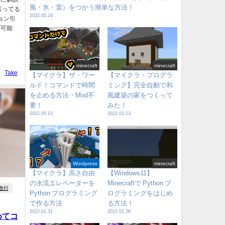
風・氷・雷）をつかう簡単な方法！
言ってる
2022.05.24
ション引
が可能
minecraft
minecraft
Take
【マイクラ】ザ・ワー
【マイクラ・プログラ
ルド！コマンドで時間
ミング】完全自動で和
を止める方法・Mod不
風建築の家をつくって
要！
みた！
2022.05.13
2022.02.13
Wordpress
minecraft
【マイクラ】高さ自由
【Windows11】
の水流エレベーターを
Minecraftで Python プ
数行
Python プログラミング
ログラミングをはじめ
で作る方法
る方法！
2022.01.31
2022.01.26
めてコ