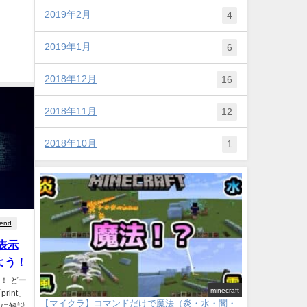
2019年2月
4
2019年1月
6
2018年12月
16
2018年11月
12
2018年10月
1
end
で表示
よう！
い！ どー
minecraft
rint」
【マイクラ】コマンドだけで魔法（炎・水・闇・
単に解説