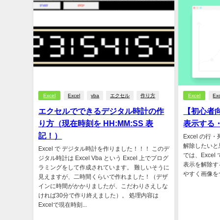
Excel
Excel
vba
エクセル
作り方
Excel
Ex
エクセルでできるデジタル時計の作
【初心者向
り方（現在時刻を HH:MM:SS 表
表示する
記！）
Excel の
解除したいと
Excel で デジタル時計を作りました！！！ このデ
では、Exce
ジタル時計は Excel Vba という Excel 上でプログ
表示を解除す
ラミングをして作成されています。 難しいそうに
やすく画像をつ
見えますが、二時間くらいで作れました！（デザ
インに時間がかかりましたが、こだわりさえしな
ければ30分で作り終えました）。 処理内容は
Excelで現在時刻...