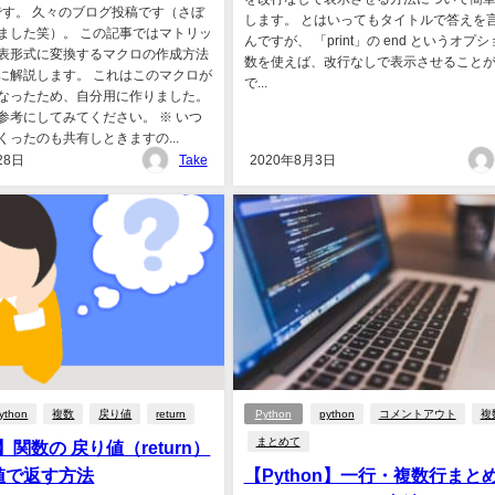
eです。 久々のブログ投稿です（さぼ
します。 とはいってもタイトルで答えを
ました笑）。 この記事ではマトリッ
んですが、 「print」の end というオプ
表形式に変換するマクロの作成方法
数を使えば、改行なしで表示させること
に解説します。 これはこのマクロが
で...
なったため、自分用に作りました。
参考にしてみてください。 ※ いつ
くったのも共有しときますの...
28日
Take
2020年8月3日
ython
複数
戻り値
return
Python
python
コメントアウト
複
まとめて
n】関数の 戻り値（return）
値で返す方法
【Python】一行・複数行まと