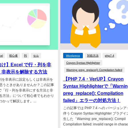
cel
初心者
列
セル
Wordpress
対処方法
php7.4
Crayon Syntax Highlighter
け】Excel で行・列を非
Warning: preg_replace(): Compilation failed
・非表示を解除する方法
【PHP 7.4・VerUP】Crayon
行・列を非表示に設定もしくは非表示を
思うときがありませんか？この記事
Syntax Highlighterで「Warnin
l で「行・列を非表示にする方法と非
preg_replace(): Compilation
る方法」について初心者でもわかり
failed」エラーの対処方法！
かって解説します。...
この記事では PHP 7.4 への バージョン
伴う Crayon Syntax Highlighter プラ
生した「Warning: pre_replace(): Compil
Compilation failed: invalid range in charac