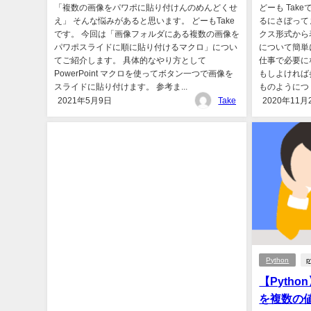
「複数の画像をパワポに貼り付けんのめんどくせ
どーも Tak
え」 そんな悩みがあると思います。 どーもTake
るにさぼって
です。 今回は「画像フォルダにある複数の画像を
クス形式から
パワポスライドに順に貼り付けるマクロ」につい
について簡単
てご紹介します。 具体的なやり方として
仕事で必要に
PowerPoint マクロを使ってボタン一つで画像を
もしよければ
スライドに貼り付けます。 参考ま...
ものようにつ
2021年5月9日
Take
2020年11月
Python
p
【Pytho
を複数の