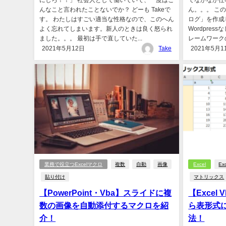
にしろ！！」 社会人として働いていて、一度はこ
てなかなか仕
んなこと言われたことないでか？ どーも Takeで
ん。。。 こ
す。 わたしはすごい適当な性格なので、このへん
ログ」を作成
よく忘れてしまいます。新人のときは良く怒られ
Wordpress
ました。。。 最初は手で直していた...
レームワークの
2021年5月12日
Take
2021年5月1
業務で役立つExcelマクロ
複数
自動
画像
Excel
Ex
貼り付け
マトリックス
【PowerPoint・Vba】スライドに複
【Exce
数の画像を自動添付するマクロを紹
ら表形式
介！
法！