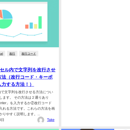
cel
改行
改行コード
l】セル内で文字列を改行させ
方法（改行コード・キーボ
入力する方法！）
セル内で文字列を改行させる方法につい
します。 その方法は２通りあり
「Enter」を入力するか②改行コード
) を入れる方法です。これらの方法を画
りやすく説明します。...
8日
Take