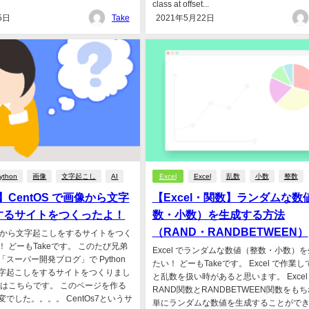
class at offset...
5日
Take
2021年5月22日
ython
画像
文字起こし
AI
Excel
Excel
乱数
小数
整数
n】CentOS で画像から文字
【Excel・関数】ランダムな数
するサイトをつくったよ！
数・小数）を生成する方法
（RAND・RANDBETWEEN）
画像から文字起こしをするサイトをつく
 どーもTakeです。 このたび兄弟
Excel でランダムな数値（整数・小数）
スーパー開発ブログ」で Python
たい！ どーもTakeです。 Excel で作業
字起こしをするサイトをつくりまし
と乱数を扱い時があると思います。 Excel
事はこちらです。 このページを作る
RAND関数とRANDBETWEEN関数をも
でした。。。。 CentOs7というサ
単にランダムな数値を生成することがで