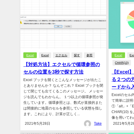
Excel
Excel
エクセル
探す
参照
Excel
Ex
CHAR(10)
【対処方法】エクセルで循環参照の
セルの位置を3秒で探す方法
【Exce
る２つの
Excel ブックを開くとこんなメッセージが出たこ
とありませんか？ なんぞこれ？ Excel ブックを閉
ードから
じて閉じても出てくるこのメッセージ。 メッセー
Excelの
ジを読んでもわからん。 １つ以上の循環参照が発
て簡単に説明
生しています。循環参照とは、数式が直接的また
①「alt」+
は間接的に地震のセルを参照している状態を指し
CHAR(10
ます。これにより、計算が正しく...
像を用いてわか
2021年5月28日
Take
2021年5月2