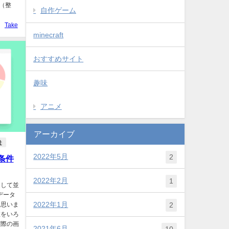
値（整
自作ゲーム
Take
minecraft
おすすめサイト
趣味
アニメ
アーカイブ
件
2022年5月
2
条件
2022年2月
1
定して並
でデータ
2022年1月
と思いま
2
値をいろ
実際の画
2021年6月
10