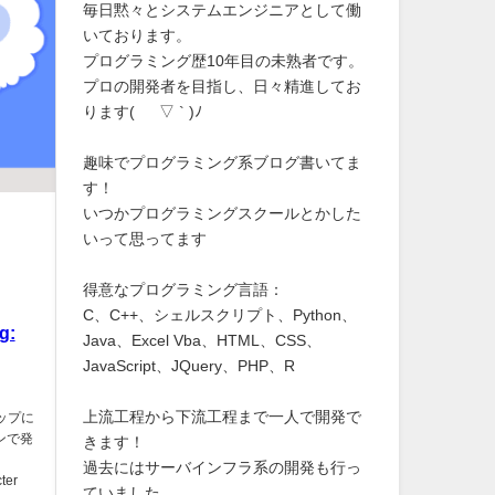
毎日黙々とシステムエンジニアとして働
いております。
プログラミング歴10年目の未熟者です。
プロの開発者を目指し、日々精進してお
ります( ´ ▽ ` )ﾉ
趣味でプログラミング系ブログ書いてま
す！
いつかプログラミングスクールとかした
いって思ってます
得意なプログラミング言語：
C、C++、シェルスクリプト、Python、
g:
Java、Excel Vba、HTML、CSS、
JavaScript、JQuery、PHP、R
上流工程から下流工程まで一人で開発で
アップに
グインで発
きます！
過去にはサーバインフラ系の開発も行っ
ter
ていました。