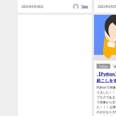
2021年5月26日
Take
2021年5月2
Python
p
【Pytho
起こしを
Pythonで
りました！！！
ブログである「
で画像から文
た！！！ 記
のがかなり大変