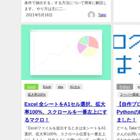
条件で抽出する」する方法について簡単に解説し
ます。 やり方は主に二...
2021年5月16日
Take
Excel
Excel
vba
A1セル
Python
p
拡大率100%
スーパー開発
Excel 全シートをA1セル選択、拡大
【自作ブロ
率100%、スクロールを一番左上にす
Python
るマクロ！
ました！
「Excelファイルを提出するときは全シートをA1
どーも Tak
選択、拡大率100%、スクロール位置を一番左上
さんのお問い