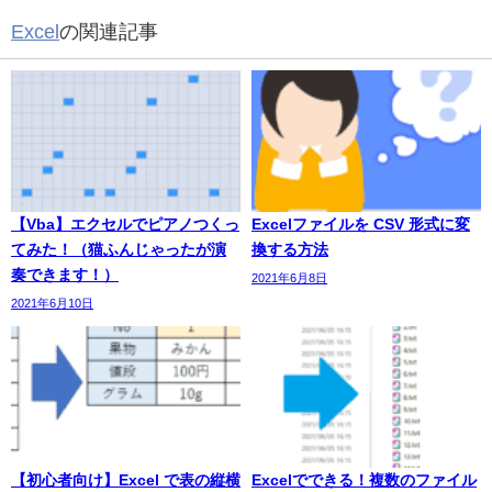
Excel
の関連記事
【Vba】エクセルでピアノつくっ
Excelファイルを CSV 形式に変
てみた！（猫ふんじゃったが演
換する方法
奏できます！）
2021年6月8日
2021年6月10日
【初心者向け】Excel で表の縦横
Excelでできる！複数のファイル