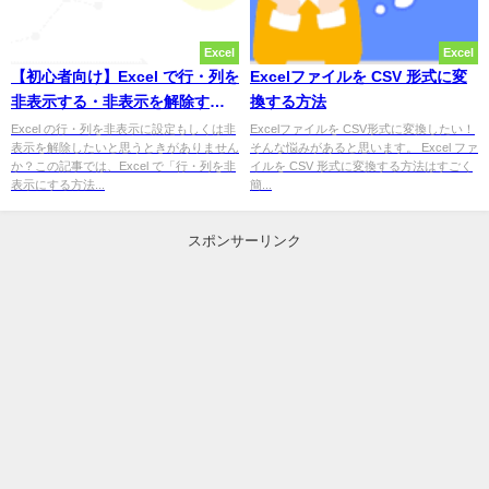
Excel
Excel
【初心者向け】Excel で行・列を
Excelファイルを CSV 形式に変
非表示する・非表示を解除する
換する方法
方法
Excel の行・列を非表示に設定もしくは非
Excelファイルを CSV形式に変換したい！
表示を解除したいと思うときがありません
そんな悩みがあると思います。 Excel ファ
か？この記事では、Excel で「行・列を非
イルを CSV 形式に変換する方法はすごく
表示にする方法...
簡...
スポンサーリンク