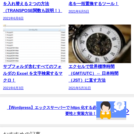
を入れ替える２つの方法
名を一括置換するツール！
（TRANSPOSE関数も説明！）
2021年6月5日
2021年6月6日
サブフォルダ含むすべてのフォ
エクセルで世界標準時間
ルダの Excel を文字検索するマ
（GMT/UTC）⇔ 日本時間
クロ！
（JST）に直す方法
2021年6月3日
2021年5月31日
【Wordpress】エックスサーバーで https 化する必
要性と実装方法！