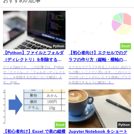
おすすめの記事
Python
Excel
【Python】ファイルとフォルダ
【初心者向け】エクセルでのグ
（ディレクトリ）を削除する方
ラフの作り方（縦軸・横軸の設
法まとめ
定も簡単）
どーもTakeです。 この記事では、Python
エクセルでグラフを作ることははじめのう
で「ファイル」と「フォルダ（ディレクト
ちは難しいことだと思います。このページ
リ）」を削除する方法について解説しま
では作ったことがない人でも簡単にグラフ
す。 Pyth...
を作成できるように解説しま...
Excel
Python
【初心者向け】Excel で表の縦横
Jupyter Notebook をショート