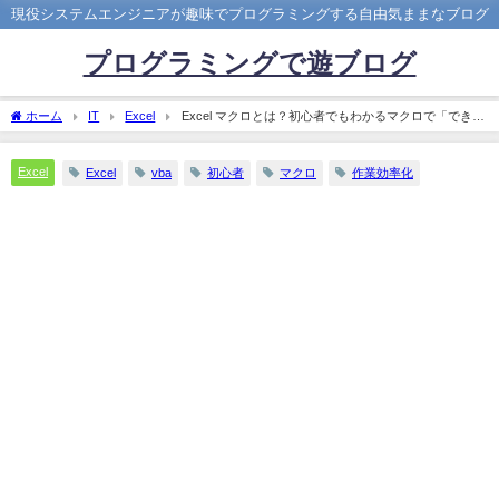
現役システムエンジニアが趣味でプログラミングする自由気ままなブログ
プログラミングで遊ブログ
ホーム
IT
Excel
Excel マクロとは？初心者でもわかるマクロで「できる
こと」まとめ！
Excel
Excel
vba
初心者
マクロ
作業効率化