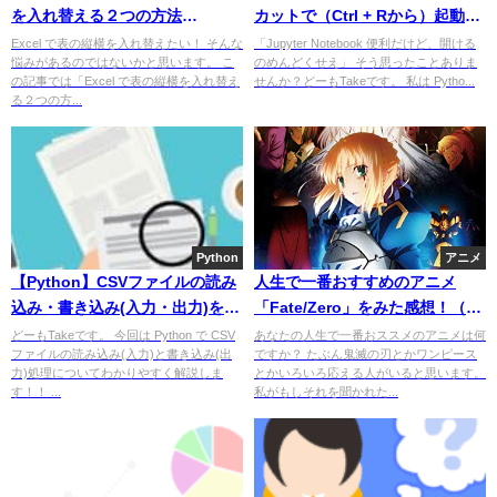
を入れ替える２つの方法
カットで（Ctrl + Rから）起動さ
（TRANSPOSE関数も説明！）
せよう！
Excel で表の縦横を入れ替えたい！ そんな
「Jupyter Notebook 便利だけど、開ける
悩みがあるのではないかと思います。 こ
のめんどくせえ」 そう思ったことありま
の記事では「Excel で表の縦横を入れ替え
せんか？どーもTakeです。 私は Pytho...
る２つの方...
Python
アニメ
【Python】CSVファイルの読み
人生で一番おすすめのアニメ
込み・書き込み(入力・出力)を簡
「Fate/Zero」をみた感想！（ネ
単に解説！
タバレなし）
どーもTakeです。 今回は Python で CSV
あなたの人生で一番おススメのアニメは何
ファイルの読み込み(入力)と書き込み(出
ですか？ たぶん鬼滅の刃とかワンピース
力)処理についてわかりやすく解説しま
とかいろいろ応える人がいると思います。
す！！ ...
私がもしそれを聞かれた...