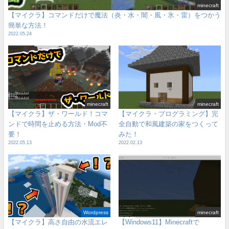
minecraft
【マイクラ】コマンドだけで魔法（炎・水・闇・風・氷・雷）をつかう
簡単な方法！
2022.05.24
minecraft
minecraft
【マイクラ】ザ・ワールド！コマ
【マイクラ・プログラミング】完
ンドで時間を止める方法・Mod不
全自動で和風建築の家をつくって
要！
みた！
2022.05.13
2022.02.13
Wordpress
minecraft
【マイクラ】高さ自由の水流エレ
【Windows11】Minecraftで