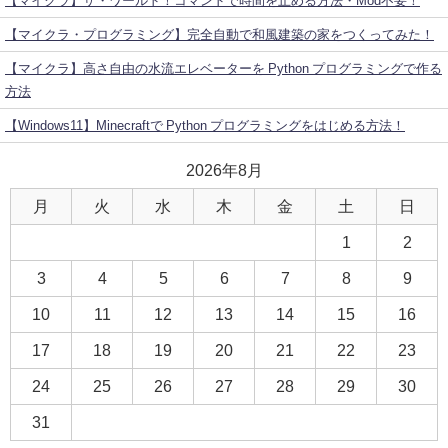
【マイクラ】ザ・ワールド！コマンドで時間を止める方法・Mod不要！
【マイクラ・プログラミング】完全自動で和風建築の家をつくってみた！
【マイクラ】高さ自由の水流エレベーターを Python プログラミングで作る
方法
【Windows11】Minecraftで Python プログラミングをはじめる方法！
2026年8月
月
火
水
木
金
土
日
1
2
3
4
5
6
7
8
9
10
11
12
13
14
15
16
17
18
19
20
21
22
23
24
25
26
27
28
29
30
31