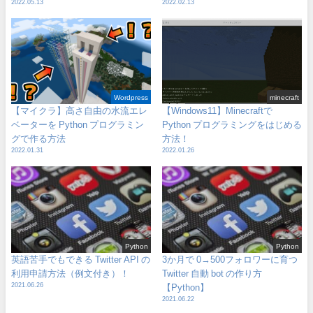
2022.05.13
2022.02.13
Wordpress
minecraft
【マイクラ】高さ自由の水流エレ
【Windows11】Minecraftで
ベーターを Python プログラミン
Python プログラミングをはじめる
グで作る方法
方法！
2022.01.31
2022.01.26
Python
Python
英語苦手でもできる Twitter API の
3か月で 0→500フォロワーに育つ
利用申請方法（例文付き）！
Twitter 自動 bot の作り方
2021.06.26
【Python】
2021.06.22