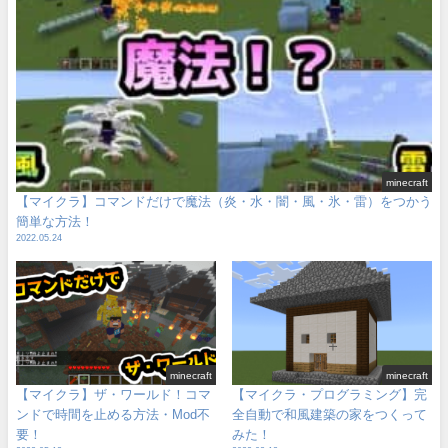
minecraft
【マイクラ】コマンドだけで魔法（炎・水・闇・風・氷・雷）をつかう
簡単な方法！
2022.05.24
minecraft
minecraft
【マイクラ】ザ・ワールド！コマ
【マイクラ・プログラミング】完
ンドで時間を止める方法・Mod不
全自動で和風建築の家をつくって
要！
みた！