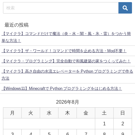
最近の投稿
【マイクラ】コマンドだけで魔法（炎・水・闇・風・氷・雷）をつかう簡
単な方法！
【マイクラ】ザ・ワールド！コマンドで時間を止める方法・Mod不要！
【マイクラ・プログラミング】完全自動で和風建築の家をつくってみた！
【マイクラ】高さ自由の水流エレベーターを Python プログラミングで作る
方法
【Windows11】Minecraftで Python プログラミングをはじめる方法！
2026年8月
月
火
水
木
金
土
日
1
2
3
4
5
6
7
8
9