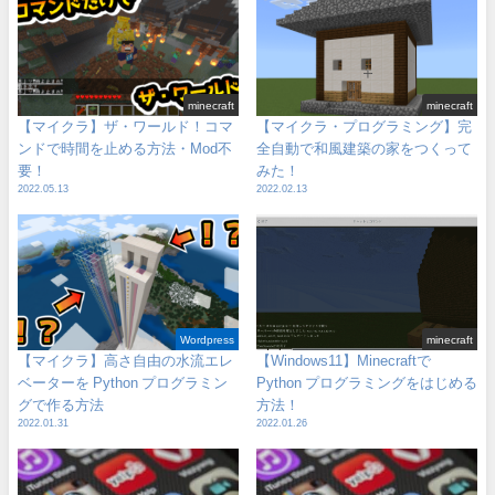
minecraft
minecraft
【マイクラ】ザ・ワールド！コマ
【マイクラ・プログラミング】完
ンドで時間を止める方法・Mod不
全自動で和風建築の家をつくって
要！
みた！
2022.05.13
2022.02.13
Wordpress
minecraft
【マイクラ】高さ自由の水流エレ
【Windows11】Minecraftで
ベーターを Python プログラミン
Python プログラミングをはじめる
グで作る方法
方法！
2022.01.31
2022.01.26