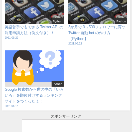
Python
Python
英語苦手でもできる Twitter API の
3か月で 0→500フォロワーに育つ
利用申請方法（例文付き）！
Twitter 自動 bot の作り方
2021.06.26
【Python】
2021.06.22
Python
Google 検索数から世の中の「いろ
いろ」を順位付けするランキング
サイトをつくったよ！
2021.06.15
スポンサーリンク