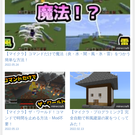
minecraft
【マイクラ】コマンドだけで魔法（炎・水・闇・風・氷・雷）をつかう
簡単な方法！
2022.05.24
minecraft
minecraft
【マイクラ】ザ・ワールド！コマ
【マイクラ・プログラミング】完
ンドで時間を止める方法・Mod不
全自動で和風建築の家をつくって
要！
みた！
2022.05.13
2022.02.13