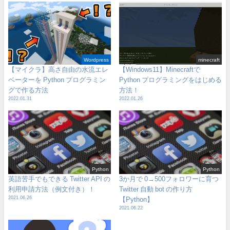
Wordpress
minecraft
【マイクラ】高さ自由の水流エレ
【Windows11】Minecraftで
ベーターを Python プログラミン
Python プログラミングをはじめる
グで作る方法
方法！
2022.01.31
2022.01.26
Python
Python
英語苦手でもできる Twitter API の
3か月で 0→500フォロワーに育つ
利用申請方法（例文付き）！
Twitter 自動 bot の作り方
2021.06.26
【Python】
2021.06.22