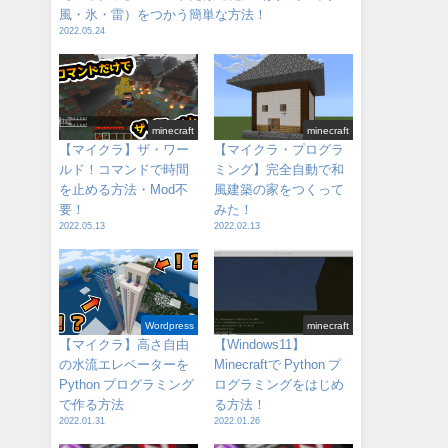
風・氷・雷）をつかう簡単な方法！
2022.05.24
minecraft
minecraft
【マイクラ】ザ・ワー
【マイクラ・プログラ
ルド！コマンドで時間
ミング】完全自動で和
を止める方法・Mod不
風建築の家をつくって
要！
みた！
2022.05.13
2022.02.13
Wordpress
minecraft
【マイクラ】高さ自由
【Windows11】
の水流エレベーターを
Minecraftで Python プ
Python プログラミング
ログラミングをはじめ
で作る方法
る方法！
2022.01.31
2022.01.26