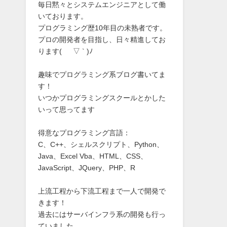
毎日黙々とシステムエンジニアとして働
いております。
プログラミング歴10年目の未熟者です。
プロの開発者を目指し、日々精進してお
ります( ´ ▽ ` )ﾉ
趣味でプログラミング系ブログ書いてま
す！
いつかプログラミングスクールとかした
いって思ってます
得意なプログラミング言語：
C、C++、シェルスクリプト、Python、
Java、Excel Vba、HTML、CSS、
JavaScript、JQuery、PHP、R
上流工程から下流工程まで一人で開発で
きます！
過去にはサーバインフラ系の開発も行っ
ていました。