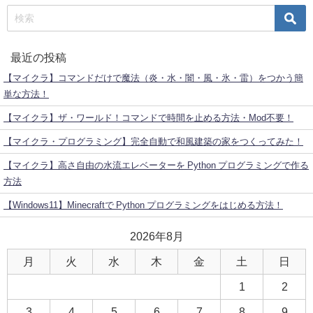
最近の投稿
【マイクラ】コマンドだけで魔法（炎・水・闇・風・氷・雷）をつかう簡
単な方法！
【マイクラ】ザ・ワールド！コマンドで時間を止める方法・Mod不要！
【マイクラ・プログラミング】完全自動で和風建築の家をつくってみた！
【マイクラ】高さ自由の水流エレベーターを Python プログラミングで作る
方法
【Windows11】Minecraftで Python プログラミングをはじめる方法！
2026年8月
月
火
水
木
金
土
日
1
2
3
4
5
6
7
8
9