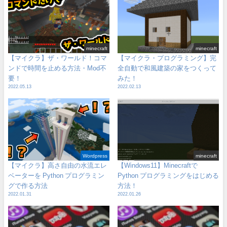
minecraft
minecraft
【マイクラ】ザ・ワールド！コマ
【マイクラ・プログラミング】完
ンドで時間を止める方法・Mod不
全自動で和風建築の家をつくって
要！
みた！
2022.05.13
2022.02.13
Wordpress
minecraft
【マイクラ】高さ自由の水流エレ
【Windows11】Minecraftで
ベーターを Python プログラミン
Python プログラミングをはじめる
グで作る方法
方法！
2022.01.31
2022.01.26