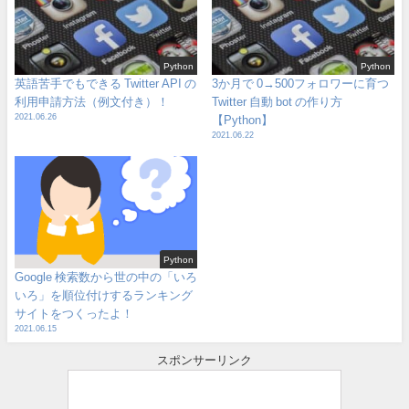
Python
Python
英語苦手でもできる Twitter API の
3か月で 0→500フォロワーに育つ
利用申請方法（例文付き）！
Twitter 自動 bot の作り方
2021.06.26
【Python】
2021.06.22
Python
Google 検索数から世の中の「いろ
いろ」を順位付けするランキング
サイトをつくったよ！
2021.06.15
スポンサーリンク