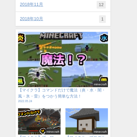
2018年11月
12
2018年10月
1
minecraft
【マイクラ】コマンドだけで魔法（炎・水・闇・
風・氷・雷）をつかう簡単な方法！
2022.05.24
minecraft
minecraft