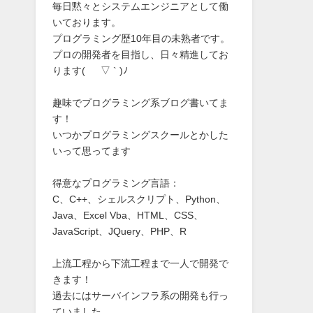
毎日黙々とシステムエンジニアとして働
いております。
プログラミング歴10年目の未熟者です。
プロの開発者を目指し、日々精進してお
ります( ´ ▽ ` )ﾉ
趣味でプログラミング系ブログ書いてま
す！
いつかプログラミングスクールとかした
いって思ってます
得意なプログラミング言語：
C、C++、シェルスクリプト、Python、
Java、Excel Vba、HTML、CSS、
JavaScript、JQuery、PHP、R
上流工程から下流工程まで一人で開発で
きます！
過去にはサーバインフラ系の開発も行っ
ていました。