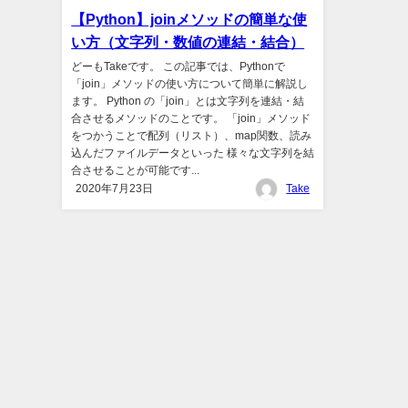
【Python】joinメソッドの簡単な使
い方（文字列・数値の連結・結合）
どーもTakeです。 この記事では、Pythonで
「join」メソッドの使い方について簡単に解説し
ます。 Python の「join」とは文字列を連結・結
合させるメソッドのことです。 「join」メソッド
をつかうことで配列（リスト）、map関数、読み
込んだファイルデータといった 様々な文字列を結
合させることが可能です...
2020年7月23日
Take