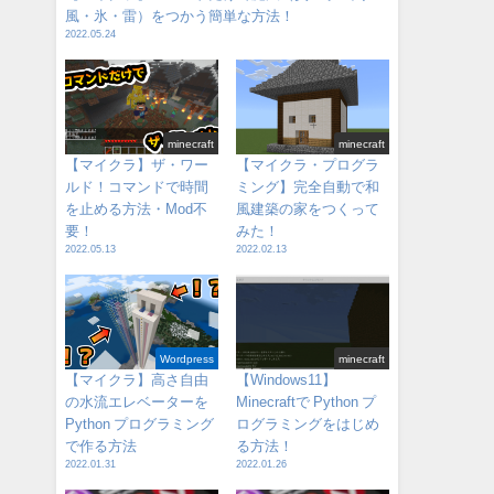
風・氷・雷）をつかう簡単な方法！
2022.05.24
minecraft
minecraft
【マイクラ】ザ・ワー
【マイクラ・プログラ
ルド！コマンドで時間
ミング】完全自動で和
を止める方法・Mod不
風建築の家をつくって
要！
みた！
2022.05.13
2022.02.13
Wordpress
minecraft
【マイクラ】高さ自由
【Windows11】
の水流エレベーターを
Minecraftで Python プ
Python プログラミング
ログラミングをはじめ
で作る方法
る方法！
2022.01.31
2022.01.26