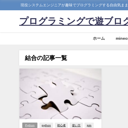
現役システムエンジニアが趣味でプログラミングする自由気ま
プログラミングで遊ブロ
ホーム
minecr
結合の記事一覧
Python
python
初心者
使い方
join