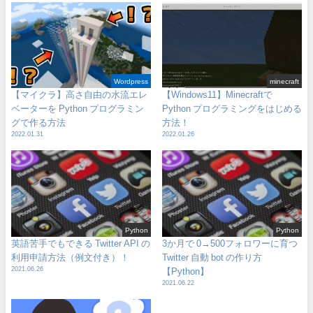
Wordpress
minecraft
【マイクラ】高さ自由の水流エレ
【Windows11】Minecraftで
ベーターを Python プログラミン
Python プログラミングをはじめる
グで作る方法
方法！
2022.01.31
2022.01.26
Python
Python
英語苦手でもできる Twitter API の
3か月で 0→500フォロワーに育つ
利用申請方法（例文付き）！
Twitter 自動 bot の作り方
2021.06.26
【Python】
2021.06.22