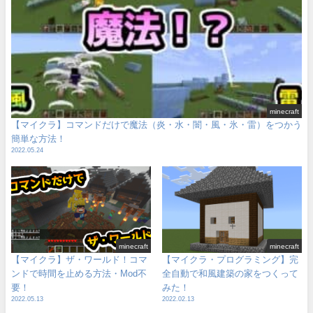
minecraft
【マイクラ】コマンドだけで魔法（炎・水・闇・風・氷・雷）をつかう
簡単な方法！
2022.05.24
minecraft
minecraft
【マイクラ】ザ・ワールド！コマ
【マイクラ・プログラミング】完
ンドで時間を止める方法・Mod不
全自動で和風建築の家をつくって
要！
みた！
2022.05.13
2022.02.13