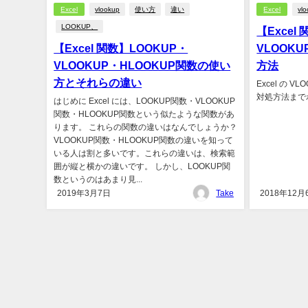
Excel
vlookup
使い方
違い
Excel
vl
LOOKUP、
【Excel
【Excel 関数】LOOKUP・
VLOOK
VLOOKUP・HLOOKUP関数の使い
方法
方とそれらの違い
Excel の 
対処方法まで
はじめに Excel には、LOOKUP関数・VLOOKUP
関数・HLOOKUP関数という似たような関数があ
ります。 これらの関数の違いはなんでしょうか？
VLOOKUP関数・HLOOKUP関数の違いを知って
いる人は割と多いです。これらの違いは、検索範
囲が縦と横かの違いです。 しかし、LOOKUP関
数というのはあまり見...
2019年3月7日
Take
2018年12月