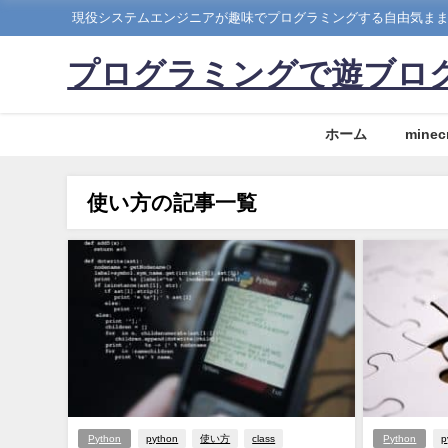
現役システムエンジニアが趣味でプログラミングする自由気ま
プログラミングで遊ブロ
ホーム
minecr
使い方の記事一覧
Python
python
使い方
class
Python
p