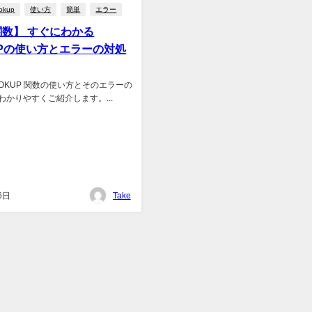
ookup
使い方
簡単
エラー
 関数】 すぐにわかる
UPの使い方とエラーの対処
VLOOKUP 関数の使い方とそのエラーの
わかりやすくご紹介します。...
6日
Take