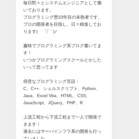
毎日黙々とシステムエンジニアとして働
いております。
プログラミング歴10年目の未熟者です。
プロの開発者を目指し、日々精進してお
ります( ´ ▽ ` )ﾉ
趣味でプログラミング系ブログ書いてま
す！
いつかプログラミングスクールとかした
いって思ってます
得意なプログラミング言語：
C、C++、シェルスクリプト、Python、
Java、Excel Vba、HTML、CSS、
JavaScript、JQuery、PHP、R
上流工程から下流工程まで一人で開発で
きます！
過去にはサーバインフラ系の開発も行っ
ていました。