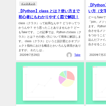
インスタンス
【Pytho
【Python】class とは？使い方まで
い方（文
初心者にもわかりやすく図で解説！
どーもTake
「join」
class（クラス）って結局なんや？ どうやってつ
ます。 Pyth
かうんや？ そう思ったことありませんか？ どー
合させるメソッ
もTakeです。 この記事では、Python のclass（ク
をつかうこと
ラス）とは？その使い方について簡単に解説しま
込んだファイ
す。 class（クラス）というと設計図とかオブジ
合させることが
ェクト指向における概念とかいろんな表現があり
ますが、 わたしは...
2020年7月29日
Take
2020年7月2