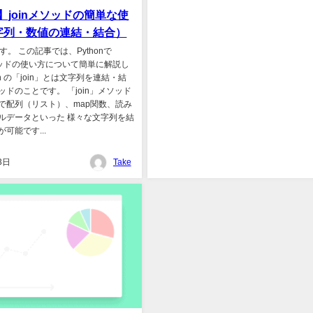
n】joinメソッドの簡単な使
字列・数値の連結・結合）
です。 この記事では、Pythonで
メソッドの使い方について簡単に解説し
on の「join」とは文字列を連結・結
ドのことです。 「join」メソッド
で配列（リスト）、map関数、読み
ルデータといった 様々な文字列を結
可能です...
3日
Take