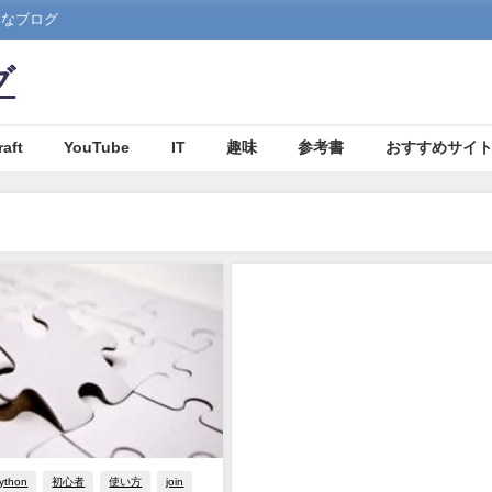
まなブログ
グ
aft
YouTube
IT
趣味
参考書
おすすめサイ
ython
初心者
使い方
join