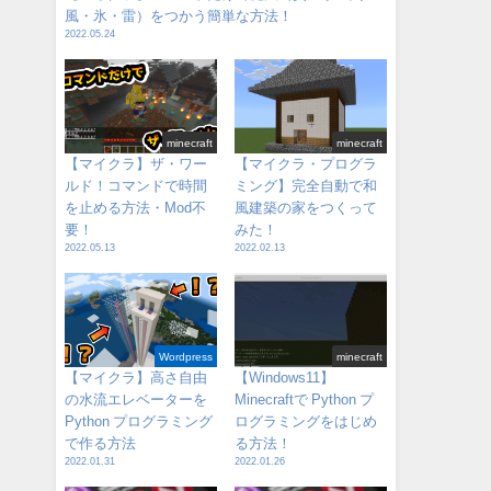
風・氷・雷）をつかう簡単な方法！
2022.05.24
minecraft
minecraft
【マイクラ】ザ・ワー
【マイクラ・プログラ
ルド！コマンドで時間
ミング】完全自動で和
を止める方法・Mod不
風建築の家をつくって
要！
みた！
2022.05.13
2022.02.13
Wordpress
minecraft
【マイクラ】高さ自由
【Windows11】
の水流エレベーターを
Minecraftで Python プ
Python プログラミング
ログラミングをはじめ
で作る方法
る方法！
2022.01.31
2022.01.26