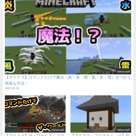
minecraft
【マイクラ】コマンドだけで魔法（炎・水・闇・風・氷・雷）をつかう
簡単な方法！
2022.05.24
minecraft
minecraft
【マイクラ】ザ・ワールド！コマ
【マイクラ・プログラミング】完