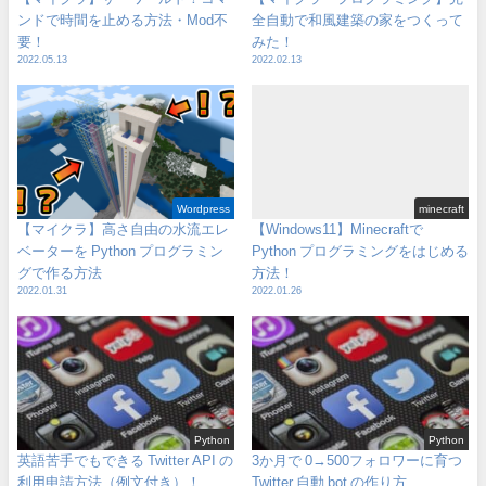
ンドで時間を止める方法・Mod不
全自動で和風建築の家をつくって
要！
みた！
2022.05.13
2022.02.13
Wordpress
minecraft
【マイクラ】高さ自由の水流エレ
【Windows11】Minecraftで
ベーターを Python プログラミン
Python プログラミングをはじめる
グで作る方法
方法！
2022.01.31
2022.01.26
Python
Python
英語苦手でもできる Twitter API の
3か月で 0→500フォロワーに育つ
利用申請方法（例文付き）！
Twitter 自動 bot の作り方