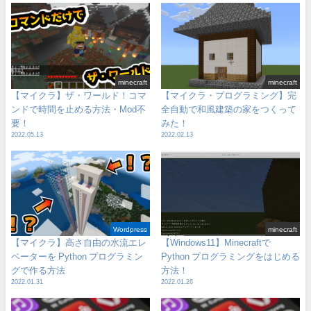
minecraft
minecraft
【マイクラ】ザ・ワールド！コマ
【マイクラ・プログラミング】完
ンドで時間を止める方法・Mod不
全自動で和風建築の家をつくって
要！
みた！
2022.05.13
2022.02.13
Wordpress
minecraft
【マイクラ】高さ自由の水流エレ
【Windows11】Minecraftで
ベーターを Python プログラミン
Python プログラミングをはじめる
グで作る方法
方法！
2022.01.31
2022.01.26