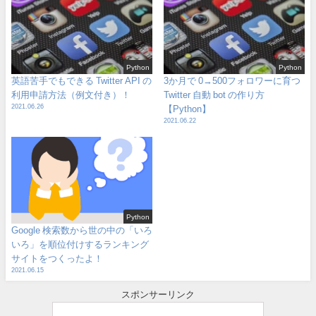
Python
Python
英語苦手でもできる Twitter API の
3か月で 0→500フォロワーに育つ
利用申請方法（例文付き）！
Twitter 自動 bot の作り方
2021.06.26
【Python】
2021.06.22
Python
Google 検索数から世の中の「いろ
いろ」を順位付けするランキング
サイトをつくったよ！
2021.06.15
スポンサーリンク