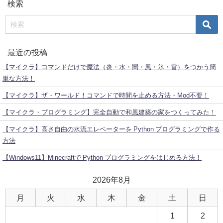
検索
最近の投稿
【マイクラ】コマンドだけで魔法（炎・水・闇・風・氷・雷）をつかう簡
単な方法！
【マイクラ】ザ・ワールド！コマンドで時間を止める方法・Mod不要！
【マイクラ・プログラミング】完全自動で和風建築の家をつくってみた！
【マイクラ】高さ自由の水流エレベーターを Python プログラミングで作る
方法
【Windows11】Minecraftで Python プログラミングをはじめる方法！
2026年8月
月
火
水
木
金
土
日
1
2